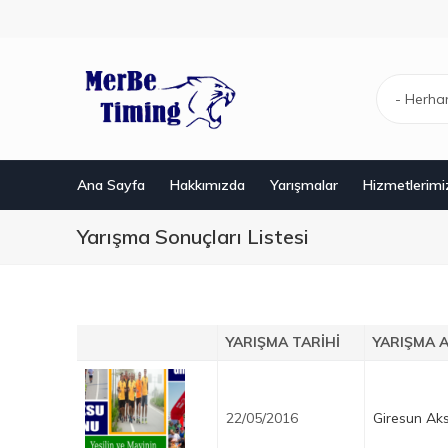
Ana
içeriğe
atla
- Herha
Ana Sayfa
Hakkımızda
Yarışmalar
Hizmetlerimi
Yarışma Sonuçları Listesi
YARIŞMA TARIHI
YARIŞMA A
22/05/2016
Giresun Ak