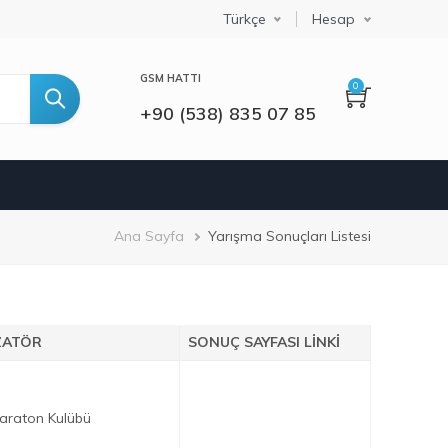
Select your language
Türkçe
Hesap
GSM HATTI
0
+90 (538) 835 07 85
Sayfa
Ana Sayfa
Yarışma Sonuçları Listesi
yolu
ZATÖR
SONUÇ SAYFASI LINKI
araton Kulübü