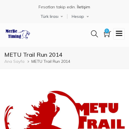
Ana
Fırsatları takip edin.
İletişim
içeriğe
atla
Türk lirası
Hesap
0
METU Trail Run 2014
Sayfa
Ana Sayfa
METU Trail Run 2014
yolu