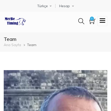
Ana
Select your language
Türkçe
Hesap
içeriğe
atla
0
Team
Sayfa
Ana Sayfa
Team
yolu