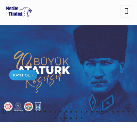
Ana
içeriğe
atla
KAYIT OL! »