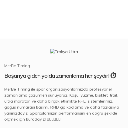
Fotofiniş
Sistemleri,
Hatalı Çıkış
Sistemleri,
Rüzgar
Ölçme, Optik
Ölçüm
Cihazları vb.
Devamını oku
MerBe Timing
Başarıya giden yolda zamanlama her şeydir! ⏱️
MerBe Timing ile spor organizasyonlarınızda profesyonel
zamanlama çözümleri sunuyoruz. Koşu, yüzme, bisiklet, trail,
ultra maraton ve daha birçok etkinlikte RFID sistemlerimiz,
göğüs numarası basımı, RFID çip kodlama ve daha fazlasıyla
yanınızdayız. Sporcularınızın performansını en doğru şekilde
ölçmek için buradayız! 🏃‍♂️🚴‍♀️🏊‍♂️