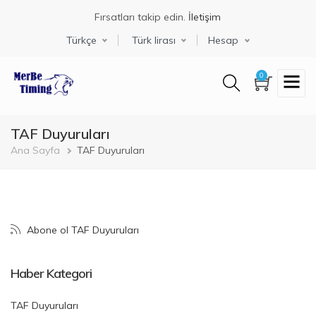
Ana
Fırsatları takip edin.
İletişim
içeriğe
atla
Select your language
Türkçe
Türk lirası
Hesap
0
TAF Duyuruları
Sayfa
Ana Sayfa
TAF Duyuruları
yolu
Abone ol TAF Duyuruları
Haber Kategori
TAF Duyuruları