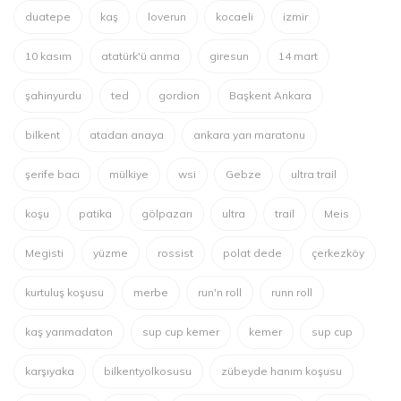
duatepe
kaş
loverun
kocaeli
izmir
10 kasım
atatürk'ü anma
giresun
14 mart
şahinyurdu
ted
gordion
Başkent Ankara
bilkent
atadan anaya
ankara yarı maratonu
şerife bacı
mülkiye
wsi
Gebze
ultra trail
koşu
patika
gölpazarı
ultra
trail
Meis
Megisti
yüzme
rossist
polat dede
çerkezköy
kurtuluş koşusu
merbe
run'n roll
runn roll
kaş yarımadaton
sup cup kemer
kemer
sup cup
karşıyaka
bilkentyolkosusu
zübeyde hanım koşusu