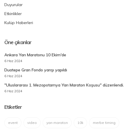
Duyurular
Etkinlikler
Kulüp Haberleri
Öne çıkanlar
Ankara Yarı Maratonu 10 Ekim'de
6 Haz 2024
Duatepe Gran Fondo yarışı yapıldı
6 Haz 2024
"Uluslararası 1. Mezopotamya Yarı Maraton Koşusu" düzenlendi.
6 Haz 2024
Etiketler
event
video
yarı maraton
10k
merbe timing