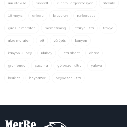
run atakule
runnroll
runnroll organizasyon
atakule
19 mayıs
ankara
bravorun
runkerasus
giresun maraton
merbetiming
trakya ultra
trakya
ultra maraton
ptt
yürüyüş
kanyon
kanyon ulubey
ulubey
ultra abant
abant
granfondo
çacuma
gölpazarı ultra
yalova
bisiklet
beypazarı
beypazarı ultra