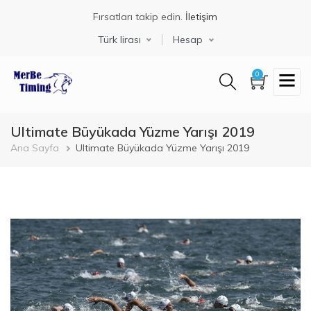
Ana
Fırsatları takip edin.
İletişim
içeriğe
atla
Türk lirası
Hesap
0
Ultimate Büyükada Yüzme Yarışı 2019
Sayfa
Ana Sayfa
Ultimate Büyükada Yüzme Yarışı 2019
yolu