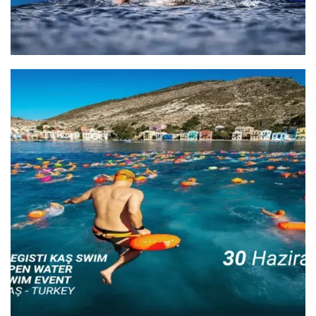
YÜZME YARIŞLARI