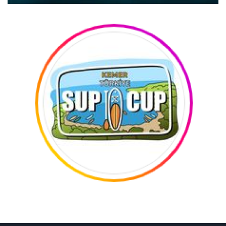
YÜZME YARIŞLARI